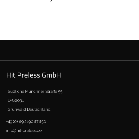
Hotel Ruby Bea
HOTEL & GASTRONOMIE
Hit Preless GmbH
Südliche Münchner Straße 55
D-82031
Grünwald Deutschland
+49 (0) 89 219087850
info@hit-preless.de