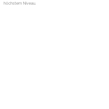
höchstem Niveau.
PROJEKTNAME:
Adina Aparthotel
STANDORT:
Nürnberg,
Deutschland
STATISTIKEN:
138 Küchen
Adina Aparthotel Hotel ****