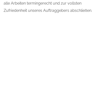
alle Arbeiten termingerecht und zur vollsten
Zufriedenheit unseres Auftraggebers abschließen.
PROJEKTNAME:
Hotel Landhaus
Tanner
STANDORT:
Waging am See,
Deutschland
STATISTIKEN:
11 Apartments inkl.
öffentlicher Bereich