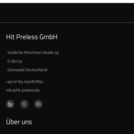
Hit Preless GmbH
Südliche Münchner Straße 55
D-82031
Grünwald Deutschland
+49 (0) 89 219087850
info@hit-preless.de
Über uns