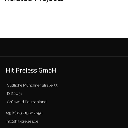
Hotel Ruby Bea
HOTEL & GASTRONOMIE
Hit Preless GmbH
Südliche Münchner Straße 55
D-82031
Grünwald Deutschland
+49 (0) 89 219087850
info@hit-preless.de